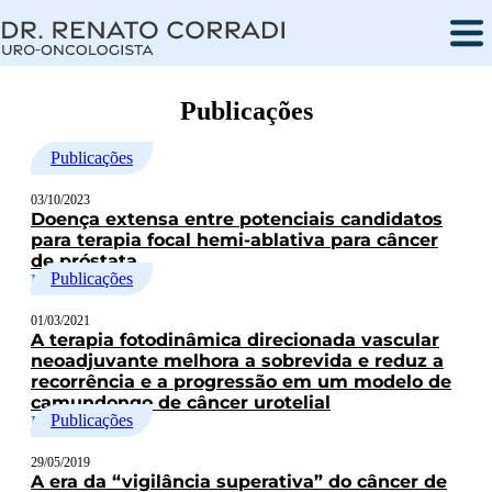
Dr. Renato Corradi
Uro-Oncologista
Publicações
Publicações
03/10/2023
Doença extensa entre potenciais candidatos
para terapia focal hemi-ablativa para câncer
de próstata
Publicações
LER ARTIGO
01/03/2021
A terapia fotodinâmica direcionada vascular
neoadjuvante melhora a sobrevida e reduz a
recorrência e a progressão em um modelo de
camundongo de câncer urotelial
Publicações
LER ARTIGO
29/05/2019
A era da “vigilância superativa” do câncer de