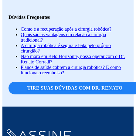
Dúvidas Frequentes
Como é a recuperação após a cirurgia robótica?
Quais são as vantagens em relação à cirurgia
tradicional?
A cirurgia robótica é segura e feita pelo próprio
cirurgião?
Não moro em Belo Horizonte, posso operar com o Dr.
Renato Corradi?
Planos de saúde cobrem a cirurgia robótica? E como
funciona o reembolso?
TIRE SUAS DÚVIDAS COM DR. RENATO