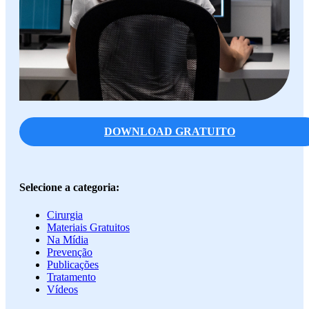
DOWNLOAD GRATUITO
Selecione a categoria:
Cirurgia
Materiais Gratuitos
Na Mídia
Prevenção
Publicações
Tratamento
Vídeos