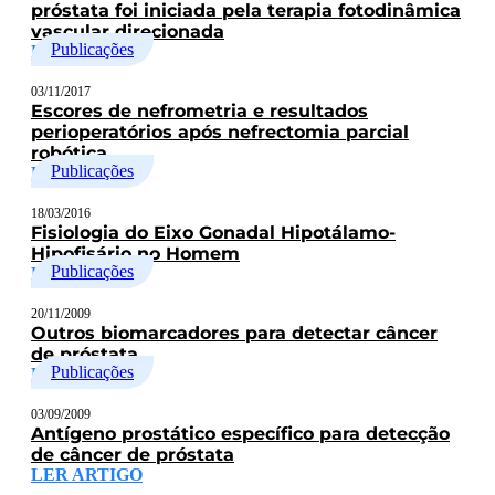
próstata foi iniciada pela terapia fotodinâmica
vascular direcionada
Publicações
LER ARTIGO
03/11/2017
Escores de nefrometria e resultados
perioperatórios após nefrectomia parcial
robótica
Publicações
LER ARTIGO
18/03/2016
Fisiologia do Eixo Gonadal Hipotálamo-
Hipofisário no Homem
Publicações
LER ARTIGO
20/11/2009
Outros biomarcadores para detectar câncer
de próstata
Publicações
LER ARTIGO
03/09/2009
Antígeno prostático específico para detecção
de câncer de próstata
LER ARTIGO