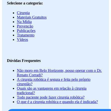
Selecione a categoria:
Cirurgia
Materiais Gratuitos
Na Mídia
Prevenção
Publicações
Tratamento
Vídeos
Dúvidas Frequentes
Não moro em Belo Horizonte, posso operar com o Dr.
Renato Corradi?
A cirurgia robótica é segura e feita pelo próprio
cirurgião?
Quais são as vantagens em relação à cirurgia
tradicional?
Todo paciente pode fazer cirurgia robótica?
O que é a cirurgia robótica e quando ela é indicada?