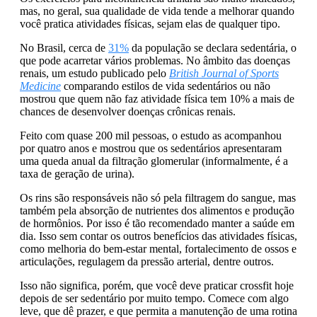
mas, no geral, sua qualidade de vida tende a melhorar quando
você pratica atividades físicas, sejam elas de qualquer tipo.
No Brasil, cerca de
31%
da população se declara sedentária, o
que pode acarretar vários problemas. No âmbito das doenças
renais, um estudo publicado pelo
British Journal of Sports
Medicine
comparando estilos de vida sedentários ou não
mostrou que quem não faz atividade física tem 10% a mais de
chances de desenvolver doenças crônicas renais.
Feito com quase 200 mil pessoas, o estudo as acompanhou
por quatro anos e mostrou que os sedentários apresentaram
uma queda anual da filtração glomerular (informalmente, é a
taxa de geração de urina).
Os rins são responsáveis não só pela filtragem do sangue, mas
também pela absorção de nutrientes dos alimentos e produção
de hormônios. Por isso é tão recomendado
manter a saúde em
dia. Isso sem contar os outros benefícios das atividades físicas,
como melhoria do bem-estar mental, fortalecimento de ossos e
articulações, regulagem da pressão arterial, dentre outros.
Isso não significa, porém, que você deve praticar crossfit hoje
depois de ser sedentário por muito tempo. Comece com algo
leve, que dê prazer, e que permita a manutenção de uma rotina